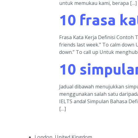
untuk memukau kami, berapa […]
10 frasa ka
Frasa Kata Kerja Definisi Contoh
friends last week.” To calm down 
down.” To call up Untuk menghubun
10 simpula
Jadual dibawah menujukkan simpul
menggunakan salah satu daripada
IELTS anda! Simpulan Bahasa Defi
[…]
London, United Kingdom