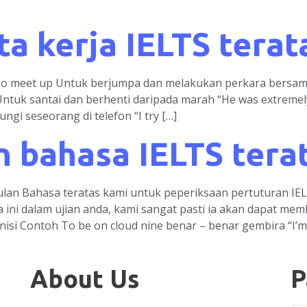
ta kerja IELTS terat
 To meet up Untuk berjumpa dan melakukan perkara bersama 
Untuk santai dan berhenti daripada marah “He was extremely
gi seseorang di telefon “I try […]
n bahasa IELTS tera
an Bahasa teratas kami untuk peperiksaan pertuturan IELT
 ini dalam ujian anda, kami sangat pasti ia akan dapat m
nisi Contoh To be on cloud nine benar – benar gembira “I’m
About Us
P