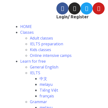
Login/ Register
HOME
Classes
Adult classes
IELTS preparation
Kids classes
Online intensive camps
Learn for free
General English
IELTS
中文
melayu
Tiếng Việt
français
Grammar
melayu