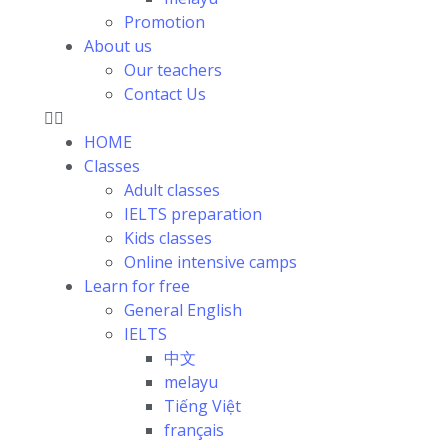
Promotion
About us
Our teachers
Contact Us
HOME
Classes
Adult classes
IELTS preparation
Kids classes
Online intensive camps
Learn for free
General English
IELTS
中文
melayu
Tiếng Việt
français