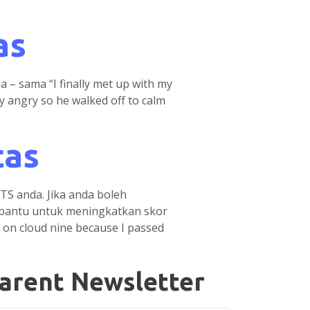
as
– sama “I finally met up with my
 angry so he walked off to calm
tas
S anda. Jika anda boleh
embantu untuk meningkatkan skor
 on cloud nine because I passed
arent Newsletter